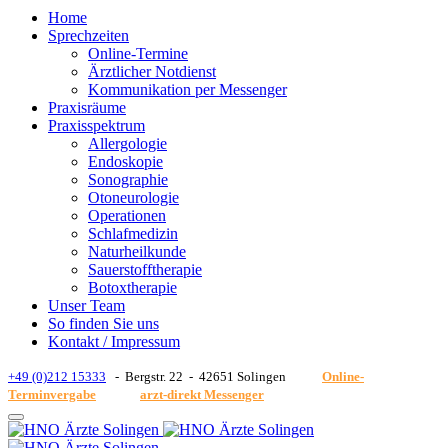
Home
Sprechzeiten
Online-Termine
Ärztlicher Notdienst
Kommunikation per Messenger
Praxisräume
Praxisspektrum
Allergologie
Endoskopie
Sonographie
Otoneurologie
Operationen
Schlafmedizin
Naturheilkunde
Sauerstofftherapie
Botoxtherapie
Unser Team
So finden Sie uns
Kontakt / Impressum
+49 (0)212 15333
- Bergstr. 22 - 42651 Solingen
Online-
Terminvergabe
arzt-direkt Messenger