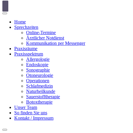
Home
Sprechzeiten
Online-Termine
Ärztlicher Notdienst
Kommunikation per Messenger
Praxisräume
Praxisspektrum
Allergologie
Endoskopie
Sonographie
Otoneurologie
Operationen
Schlafmedizin
Naturheilkunde
Sauerstofftherapie
Botoxtherapie
Unser Team
So finden Sie uns
Kontakt / Impressum